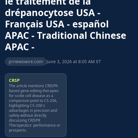
le traitement de la
drépanocytose USA -
Français USA - español
APAC - Traditional Chinese
APAC -
prnewswire.com
June 3, 2026 at 8:05 AM ET
CRSP
The article mentions CRISPR-
based gene editing therapies
for sickle cell disease as a
comparison point to CS-206,
highlighting CS-206's
advantages in precision and
safety without directly
discussing CRISPR
Therapeutics' performance or
prospects.