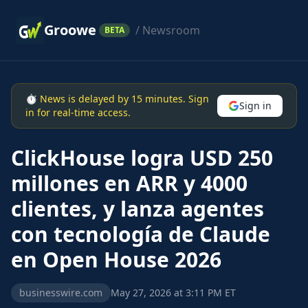
Groowe
/ Newsroom
BETA
⏱ News is delayed by 15 minutes. Sign
Sign in
in for real-time access.
ClickHouse logra USD 250
millones en ARR y 4000
clientes, y lanza agentes
con tecnología de Claude
en Open House 2026
businesswire.com
May 27, 2026 at 3:11 PM ET