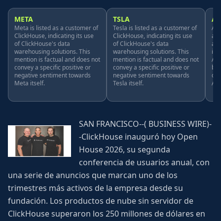
META
TSLA
A
Meta is listed as a customer of
Tesla is listed as a customer of
AWS
ClickHouse, indicating its use
ClickHouse, indicating its use
and
of ClickHouse's data
of ClickHouse's data
and
warehousing solutions. This
warehousing solutions. This
int
mention is factual and does not
mention is factual and does not
Age
convey a specific positive or
convey a specific positive or
bus
negative sentiment towards
negative sentiment towards
dir
Meta itself.
Tesla itself.
Ama
SAN FRANCISCO--( BUSINESS WIRE)-
-ClickHouse inauguró hoy Open
House 2026, su segunda
conferencia de usuarios anual, con
una serie de anuncios que marcan uno de los
trimestres más activos de la empresa desde su
fundación. Los productos de nube sin servidor de
ClickHouse superaron los 250 millones de dólares en