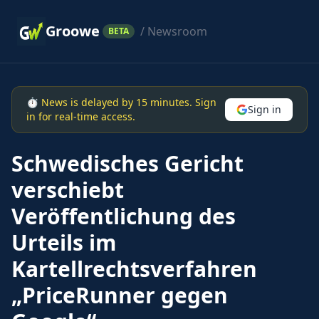
Groowe
/ Newsroom
BETA
⏱ News is delayed by 15 minutes. Sign
Sign in
in for real-time access.
Schwedisches Gericht
verschiebt
Veröffentlichung des
Urteils im
Kartellrechtsverfahren
„PriceRunner gegen