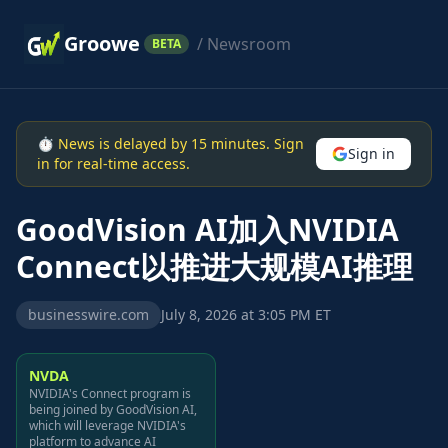
Groowe
/ Newsroom
BETA
⏱ News is delayed by 15 minutes. Sign
Sign in
in for real-time access.
GoodVision AI加入NVIDIA
Connect以推进大规模AI推理
businesswire.com
July 8, 2026 at 3:05 PM ET
NVDA
NVIDIA's Connect program is
being joined by GoodVision AI,
which will leverage NVIDIA's
platform to advance AI