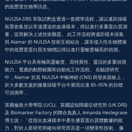
的低豐度生物學訊息。
NULISA DBS 萃取試劑盒透過一套標準流程，讓以遙距採樣
裝置收集並以常溫運送的血液樣本，得以進行多重蛋白質測
量，從而解決上述技術難題。 此工作流程將遙距樣本採集
與 Alamar 的 NULISA 技術互相結合，讓非侵入性生物體液
中的低豐度蛋白質生物標記得以進行靈敏度極高的偵測。
NULISA 平台具有極高靈敏度、高特異性、靈活的多重偵測
能力、寬廣的動態範圍和自動化工作流程。 在驗證研究
中，Alamar 於其 NULISA 中樞神經 (CNS) 與發炎面板上，
於大多數支援的微量採樣平台中展現出達 85–95% 的目標
可偵測率 。
英國倫敦大學學院 (UCL)、英國認知障礙症研究所 (UK DRI)
及 Biomarker Factory 的聯合負責人 Amanda Heslegrave
博士說：「從指尖血液樣本中產生優質蛋白質體數據的能
力，對於人群研究和縱向研究而言是一項變革性技術。 像