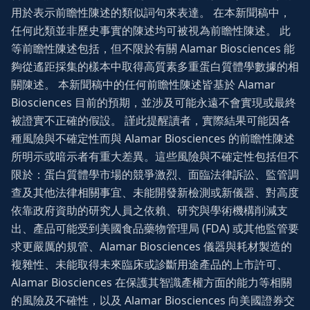
用於表示前瞻性陳述的類似詞句來表達。 在本新聞稿中，
任何此類並非歷史事實的陳述均可被視為前瞻性陳述。 此
等前瞻性陳述包括，但不限於有關 Alamar Biosciences 能
夠從遙距採集的樣本中取得高質素多重蛋白質體學數據的相
關陳述。 本新聞稿中的任何前瞻性陳述皆基於 Alamar
Biosciences 目前的預期，並涉及可能永遠不會實現或最終
被證實不正確的假設。 謹此提醒讀者，實際結果可能因各
種風險與不確定性而與 Alamar Biosciences 的前瞻性陳述
所明示或暗示者有重大差異。這些風險與不確定性包括但不
限於：蛋白質體學市場的競爭激烈、面臨法律訴訟、監管調
查及其他法律相關事宜、未能開發新檢測或新儀器、對高度
依靠政府資助的研究人員之依賴、研究與學術機構削減支
出、產品可能受到美國食品藥物管理局 (FDA) 或其他監管要
求更嚴厲的規管、Alamar Biosciences 儀器與耗材製造的
複雜性、未能取得未來臨床或診斷用途產品的上市許可、
Alamar Biosciences 在保護其智識產權方面的能力等相關
的風險及不確性，以及 Alamar Biosciences 向美國證券交