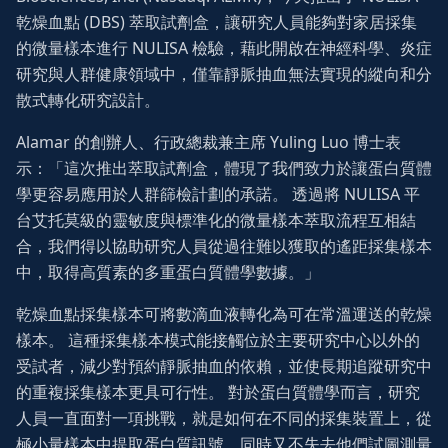
乾燥血點 (DBS) 萃取試劑盒，讓研究人員能夠對家居採集
的微量樣本進行 NULISA 檢驗，藉此開啟在神經科學、炎症
研究與人群健康領域中，僅靠靜脈抽血無法實現的縱向和分
散式轉化研究設計。
Alamar 的創辦人、行政總裁兼主席 Yuling Luo 博士表
示：「這次推出萃取試劑盒，體現了我們致力於讓蛋白質體
學更容易應用於人群篩檢計劃的承諾。 透過將 NULISA 平
台艾托莫級的靈敏度與標準化的微量樣本萃取流程互相結
合，我們得以協助研究人員從過往難以獲取的遙距採集樣本
中，取得高質素的多重蛋白質體學數據。」
乾燥血點採集樣本可將數滴血液轉化為可在常溫運送的乾燥
樣本。 這種採集樣本模式能接觸位於主要研究中心以外的
受試者，減少對預約靜脈抽血的依賴，並使長期追蹤研究中
的重複採集樣本更具可行性。 對於蛋白質體學而言，研究
人員一直面對一項挑戰，就是如何在不同的採集裝置上，從
極小量樣本中提取蛋白質訊號，同時又不失去他們試圖測量