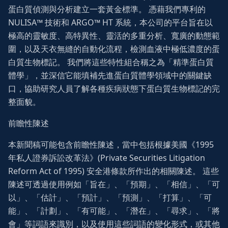
蛋白質偵測與分析建立一套黃金標準。 憑藉我們專利的
NULISA™ 技術和 ARGO™ HT 系統，本公司的平台旨在以
極高的靈敏度、高特異性、靈活的多重分析、寬廣的動態範
圍，以及天衣無縫的自動化流程，檢測血液中極低濃度的蛋
白質生物標記。 我們將這些特性組合稱之為「精準蛋白質
體學」，並深信它能填補先進蛋白質體學領域中的關鍵缺
口，協助研究人員了解各種疾病狀態下蛋白質生物標記的完
整面貌。
前瞻性陳述
本新聞稿可能包含前瞻性陳述，當中包括根據美國《1995
年私人證券訴訟改革法》(Private Securities Litigation
Reform Act of 1995) 安全港條款所作出的相關陳述。 這些
陳述可透過使用例如「旨在」、「預期」、「相信」、「可
以」、「估計」、「預計」、「預測」、「打算」、「可
能」、「計劃」、「有可能」、「潛在」、「尋求」、「將
會」等詞語來識別，以及使用這些詞語的變化形式，或其他